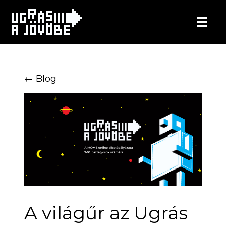
Skip
to
content
← Blog
A világűr az Ugrás