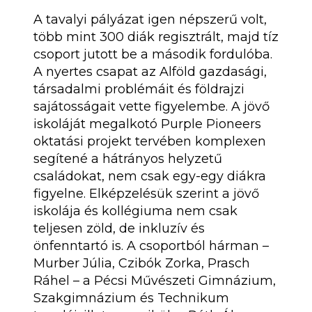
A tavalyi pályázat igen népszerű volt,
több mint 300 diák regisztrált, majd tíz
csoport jutott be a második fordulóba.
A nyertes csapat az Alföld gazdasági,
társadalmi problémáit és földrajzi
sajátosságait vette figyelembe. A jövő
iskoláját megalkotó Purple Pioneers
oktatási projekt tervében komplexen
segítené a hátrányos helyzetű
családokat, nem csak egy-egy diákra
figyelne. Elképzelésük szerint a jövő
iskolája és kollégiuma nem csak
teljesen zöld, de inkluzív és
önfenntartó is. A csoportból hárman –
Murber Júlia, Czibók Zorka, Prasch
Ráhel – a Pécsi Művészeti Gimnázium,
Szakgimnázium és Technikum