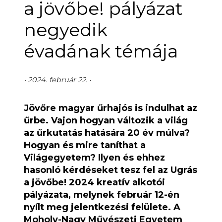
a jövőbe! pályázat
negyedik
évadának témája
• 2024. február 22. •
Jövőre magyar űrhajós is indulhat az
űrbe. Vajon hogyan változik a világ
az űrkutatás hatására 20 év múlva?
Hogyan és mire taníthat a
Világegyetem? Ilyen és ehhez
hasonló kérdéseket tesz fel az Ugrás
a jövőbe! 2024 kreatív alkotói
pályázata, melynek február 12-én
nyílt meg jelentkezési felülete. A
Moholy-Nagy Művészeti Egyetem