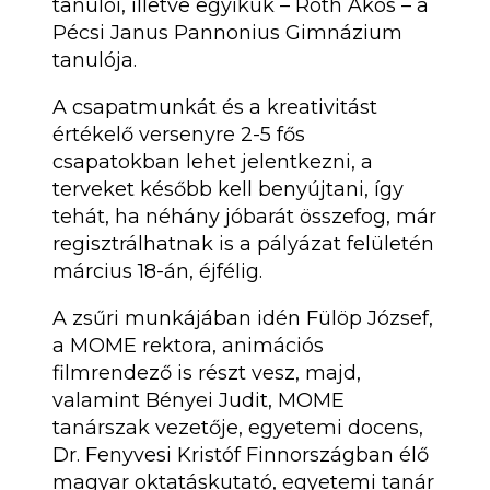
tanulói, illetve egyikük – Róth Ákos – a
Pécsi Janus Pannonius Gimnázium
tanulója.
A csapatmunkát és a kreativitást
értékelő versenyre 2-5 fős
csapatokban lehet jelentkezni, a
terveket később kell benyújtani, így
tehát, ha néhány jóbarát összefog, már
regisztrálhatnak is a pályázat felületén
március 18-án, éjfélig.
A zsűri munkájában idén Fülöp József,
a MOME rektora, animációs
filmrendező is részt vesz, majd,
valamint Bényei Judit, MOME
tanárszak vezetője, egyetemi docens,
Dr. Fenyvesi Kristóf Finnországban élő
magyar oktatáskutató, egyetemi tanár